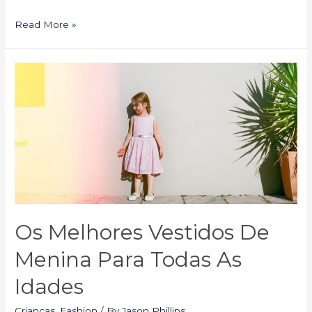
Dicas
Read More »
de
estilo
para
vestidos
compridos:
como
tirar
o
máximo
proveito
do
Os Melhores Vestidos De
seu
look
Menina Para Todas As
Idades
Crianças
,
Fashion
/ By
Jason Phillips