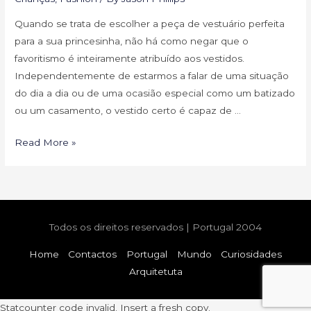
Quando se trata de escolher a peça de vestuário perfeita
para a sua princesinha, não há como negar que o
favoritismo é inteiramente atribuído aos vestidos.
Independentemente de estarmos a falar de uma situação
do dia a dia ou de uma ocasião especial como um batizado
ou um casamento, o vestido certo é capaz de …
Os
Read More »
melhores
vestidos
de
menina
Todos os direitos reservados | Portugal 2004
para
todas
Home
Contactos
Portugal
Mundo
Curiosidades
as
Arquitetuta
idades
Statcounter code invalid. Insert a fresh copy.