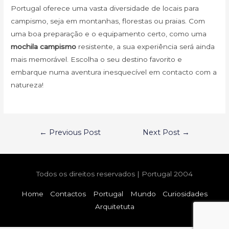
Portugal oferece uma vasta diversidade de locais para
campismo, seja em montanhas, florestas ou praias. Com
uma boa preparação e o equipamento certo, como uma
mochila campismo
resistente, a sua experiência será ainda
mais memorável. Escolha o seu destino favorito e
embarque numa aventura inesquecível em contacto com a
natureza!
Post
←
Previous Post
Next Post
→
Navigation
Todos os direitos reservados | Portugal 2004
Home
Contactos
Portugal
Mundo
Curiosidades
Arquitetuta